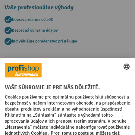
Vaše profesionálne výhody
Doprava zdarma od 50€
Bezpečná ochrana údajov
Individuálne poradenstvo pri nákupe
Spôsoby platby
Creditcard (Master)
Creditcard (Visa)
PayPal
Faktúra
Predplatba
Sociálne siete
Facebook
YouTube
LinkedIn