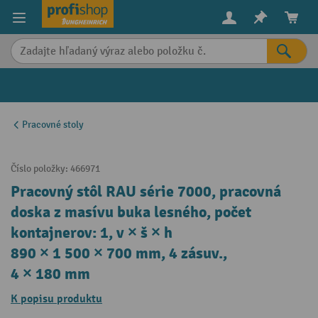
in content
Pracovné stoly
Číslo položky:
466971
Pracovný stôl RAU série 7000, pracovná
doska z masívu buka lesného, počet
kontajnerov: 1, v × š × h
890 × 1 500 × 700 mm, 4 zásuv.,
4 × 180 mm
K popisu produktu