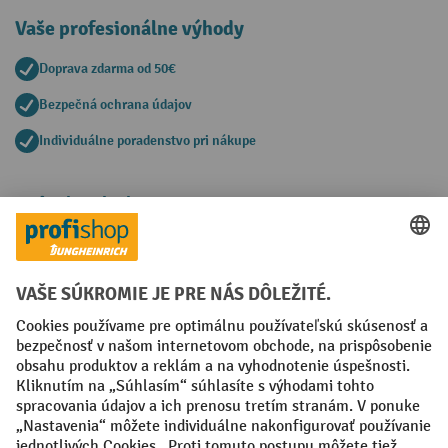
Vaše profesionálne výhody
Doprava zdarma od 50€
Bezpečná ochrana údajov
Individuálne poradenstvo pri nákupe
Spôsoby platby
Creditcard (Master)
Creditcard (Visa)
PayPal
Faktúra
Predplatba
Sociálne siete
Facebook
YouTube
LinkedIn