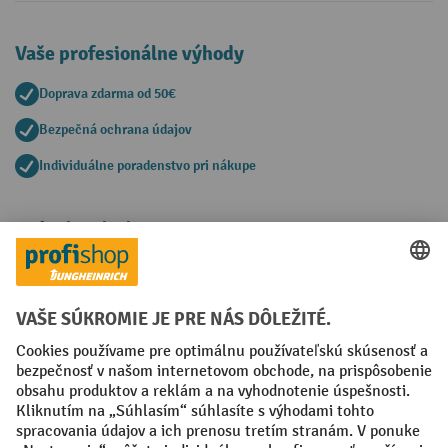
Vaše profesionálne výhody
Doprava zdarma od 50€
Bezpečná ochrana údajov
Individuálne poradenstvo pri nákupe
Spôsoby platby
Creditcard (Master)
Creditcard (Visa)
PayPal
Faktúra
Predplatba
Sociálne siete
Facebook
YouTube
LinkedIn