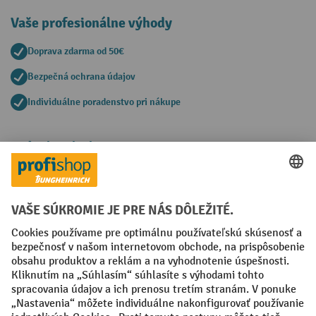
Vaše profesionálne výhody
Doprava zdarma od 50€
Bezpečná ochrana údajov
Individuálne poradenstvo pri nákupe
Spôsoby platby
Creditcard (Master)
Creditcard (Visa)
PayPal
Faktúra
Predplatba
Sociálne siete
Facebook
YouTube
LinkedIn