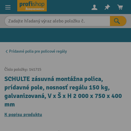
in content
Prídavné polia pre policové regály
Číslo položky:
141715
SCHULTE zásuvná montážna polica,
prídavné pole, nosnosť regálu 150 kg,
galvanizovaná, V x Š x H 2 000 x 750 x 400
mm
K popisu produktu