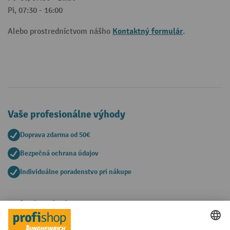
Pi, 07:30 - 16:00
Kontaktný formulár
Alebo prostredníctvom nášho
.
Vaše profesionálne výhody
Doprava zdarma od 50€
Bezpečná ochrana údajov
Individuálne poradenstvo pri nákupe
Spôsoby platby