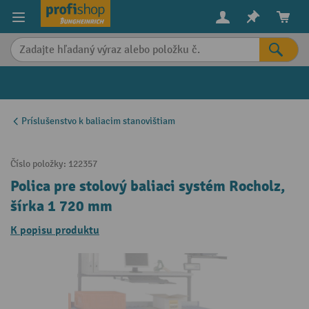
in content
Príslušenstvo k baliacim stanovištiam
Číslo položky:
122357
Polica pre stolový baliaci systém Rocholz,
šírka 1 720 mm
K popisu produktu