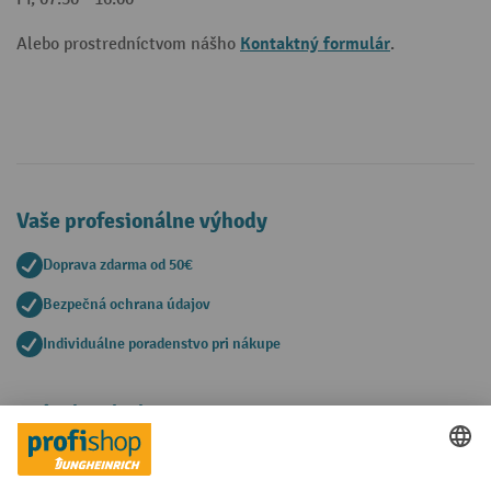
Kontaktný formulár
Alebo prostredníctvom nášho
.
Vaše profesionálne výhody
Doprava zdarma od 50€
Bezpečná ochrana údajov
Individuálne poradenstvo pri nákupe
Spôsoby platby
Creditcard (Master)
Creditcard (Visa)
PayPal