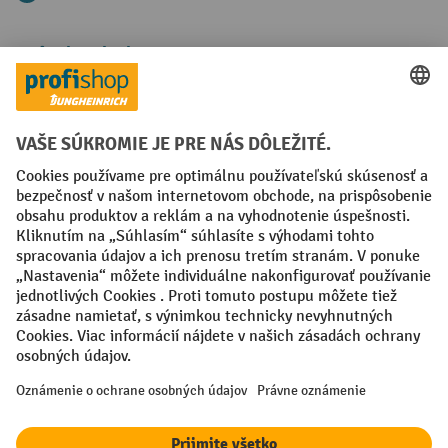
Spôsoby platby
Creditcard (Master)
Creditcard (Visa)
PayPal
Faktúra
Predplatba
Sociálne siete
Facebook
YouTube
LinkedIn
Nastavenia ochrany osobných údajov
All prices excl. VAT plus
shipping costs
and possible delivery charges,
if not stated otherwise.