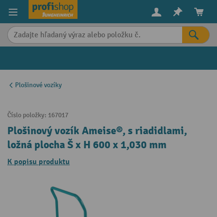
in content
Plošinové vozíky
Číslo položky:
167017
Plošinový vozík Ameise®, s riadidlami,
ložná plocha Š x H 600 x 1,030 mm
K popisu produktu