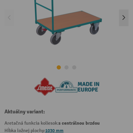
Aktuálny variant:
s centrálnou brzdou
Aretačná funkcia koliesok:
1030 mm
Hĺbka ložnej plochy: