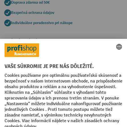
Doprava zdarma od 50€
Bezpečná ochrana údajov
Individuálne poradenstvo pri nákupe
Spôsoby platby
Creditcard (Master)
Creditcard (Visa)
PayPal
Faktúra
Predplatba
Sociálne siete
Facebook
YouTube
LinkedIn
Nastavenia ochrany osobných údajov