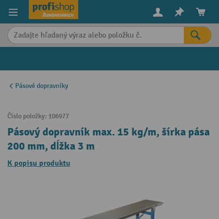
in content
Pásové dopravníky
Číslo položky:
106977
Pásový dopravník max. 15 kg/m, šírka pása
200 mm, dĺžka 3 m
K popisu produktu