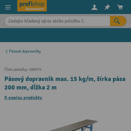
in content
Pásové dopravníky
Číslo položky:
106975
Pásový dopravník max. 15 kg/m, šírka pása
200 mm, dĺžka 2 m
K popisu produktu