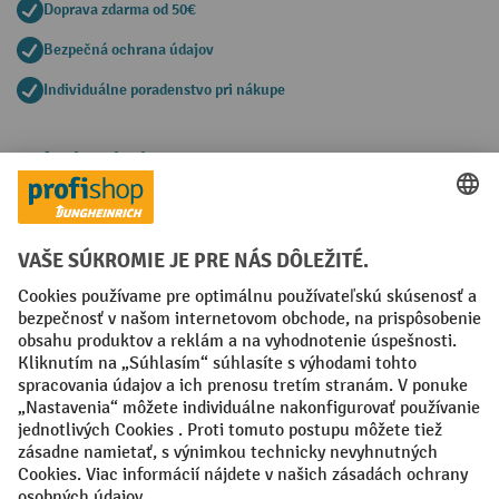
Doprava zdarma od 50€
Bezpečná ochrana údajov
Individuálne poradenstvo pri nákupe
Spôsoby platby
Creditcard (Master)
Creditcard (Visa)
PayPal
Faktúra
Predplatba
Sociálne siete
Facebook
YouTube
LinkedIn
Nastavenia ochrany osobných údajov