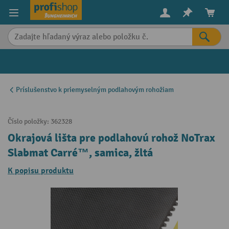
in content
Príslušenstvo k priemyselným podlahovým rohožiam
Číslo položky:
362328
Okrajová lišta pre podlahovú rohož NoTrax
Slabmat Carré™, samica, žltá
K popisu produktu