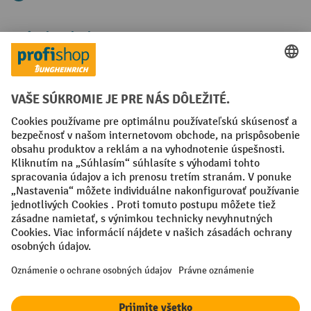
Spôsoby platby
Creditcard (Master)
Creditcard (Visa)
PayPal
Faktúra
Predplatba
Sociálne siete
Facebook
YouTube
LinkedIn
Nastavenia ochrany osobných údajov
All prices excl. VAT plus
shipping costs
and possible delivery charges,
if not stated otherwise.