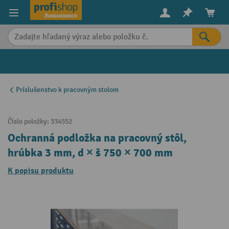
in content
Príslušenstvo k pracovným stolom
Číslo položky:
334552
Ochranná podložka na pracovný stôl,
hrúbka 3 mm, d × š 750 × 700 mm
K popisu produktu