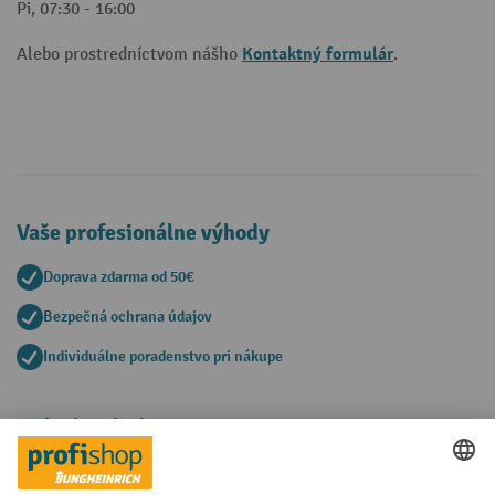
Pi, 07:30 - 16:00
Kontaktný formulár
Alebo prostredníctvom nášho
.
Vaše profesionálne výhody
Doprava zdarma od 50€
Bezpečná ochrana údajov
Individuálne poradenstvo pri nákupe
Spôsoby platby
Creditcard (Master)
Creditcard (Visa)
PayPal