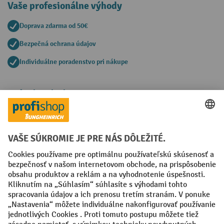
Vaše profesionálne výhody
Doprava zdarma od 50€
Bezpečná ochrana údajov
Individuálne poradenstvo pri nákupe
Spôsoby platby
Creditcard (Master)
Creditcard (Visa)
PayPal
Faktúra
Predplatba
Sociálne siete
Facebook
YouTube
LinkedIn