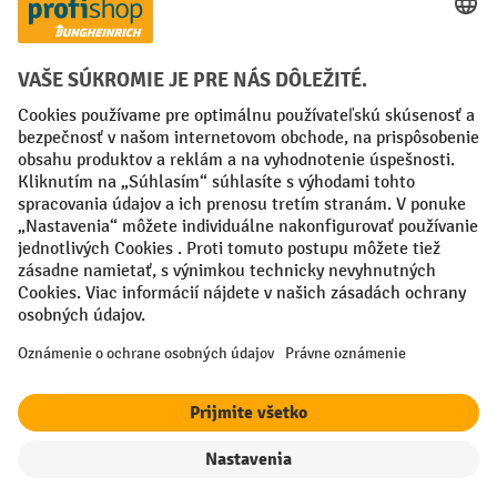
Creditcard (Master)
Creditcard (Visa)
PayPal
Faktúra
Predplatba
Sociálne siete
Facebook
YouTube
LinkedIn
Nastavenia ochrany osobných údajov
All prices excl. VAT plus
shipping costs
and possible delivery charges,
if not stated otherwise.
¹ Zľava platí do vypredania zásob. Zľava sa nevzťahuje na špeciálne
ceny. Kombinácia s inými percentuálnymi zľavami alebo poukazmi nie
je možná.