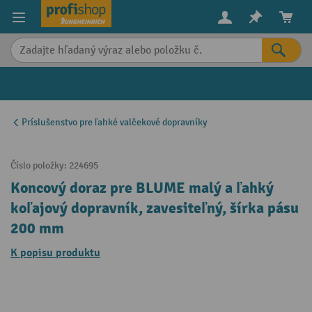
in content
Príslušenstvo pre ľahké valčekové dopravníky
Číslo položky:
224695
Koncový doraz pre BLUME malý a ľahký
koľajový dopravník, zavesiteľný, šírka pásu
200 mm
K popisu produktu