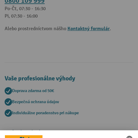
0800 109 999
Po-Čt, 07:30 - 16:30
Pi, 07:30 - 16:00
Kontaktný formulár
Alebo prostredníctvom nášho
.
Vaše profesionálne výhody
Doprava zdarma od 50€
Bezpečná ochrana údajov
Individuálne poradenstvo pri nákupe
Spôsoby platby