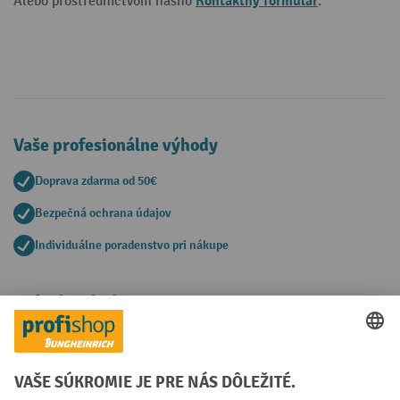
Kontaktný formulár
Alebo prostredníctvom nášho
.
Vaše profesionálne výhody
Doprava zdarma od 50€
Bezpečná ochrana údajov
Individuálne poradenstvo pri nákupe
Spôsoby platby
Creditcard (Master)
Creditcard (Visa)
PayPal
Faktúra
Predplatba