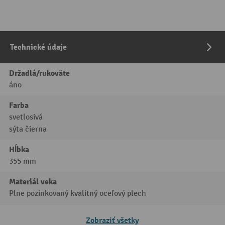
Technické údaje
Držadlá/rukoväte
áno
Farba
svetlosivá
sýta čierna
Hĺbka
355 mm
Materiál veka
Plne pozinkovaný kvalitný oceľový plech
Zobraziť všetky