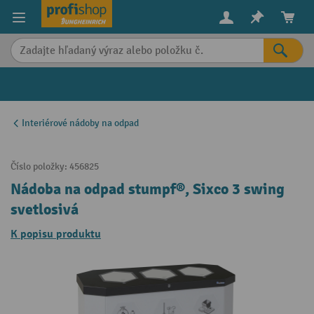
in content
Interiérové nádoby na odpad
Číslo položky:
456825
Nádoba na odpad stumpf®, Sixco 3 swing
svetlosivá
K popisu produktu