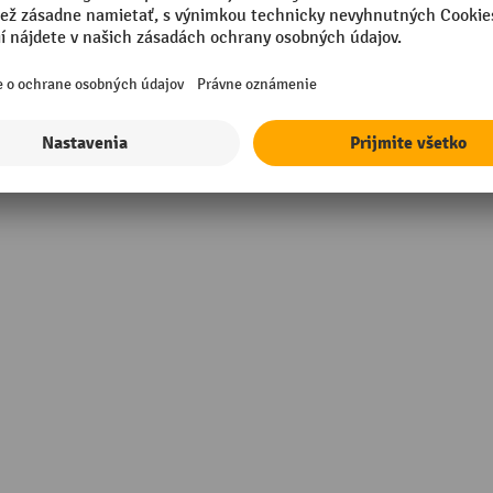
ou
Typ nádoby
rov
Značka
tilá oceľ
rmance