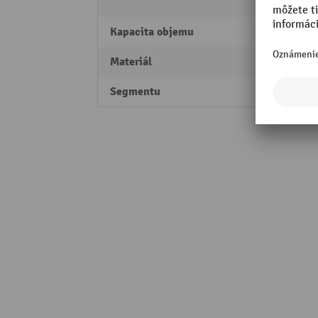
úprav
Kapacita objemu
50 lit
Materiál
Ušľach
Segmentu
Perfo