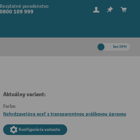
Bezplatné poradenstvo
0800 109 999
bez DPH
Aktuálny variant:
Farba:
Nehrdzavejúca oceľ s transparentnou práškovou úpravou
Konfigurácia variantu