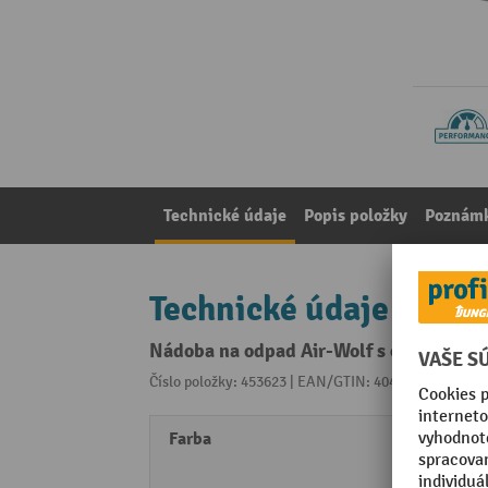
Technické údaje
Popis položky
Poznámk
Technické údaje
Nádoba na odpad Air-Wolf s objemom 18 
Číslo položky: 453623 | EAN/GTIN: 4045504290409
Z 
Farba
Nehrd
s tra