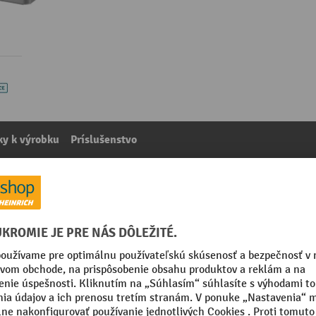
y k výrobku
Príslušenstvo
litrov z brúsenej nehrdzavejúcej ocele
kategórie:
Smetné nádoby do umyvární
zavejúca oceľ
Spôsob upevnenia
nsparentnou práškovou
Séria