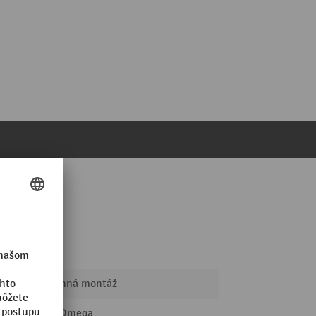
Nástenná montáž
Séria Omega