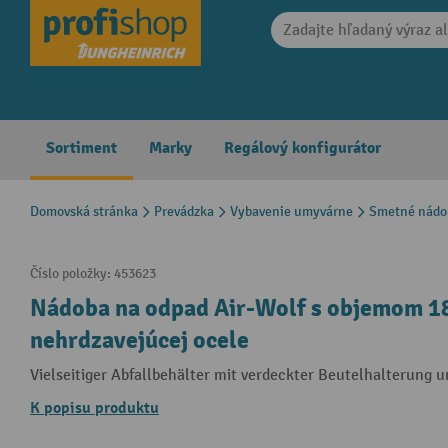
search
Skip to main navigation
Sortiment
Marky
Regálový konfigurátor
Domovská stránka
Prevádzka
Vybavenie umyvárne
Smetné nádo
Číslo položky:
453623
Nádoba na odpad Air-Wolf s objemom 18 
nehrdzavejúcej ocele
Vielseitiger Abfallbehälter mit verdeckter Beutelhalterung
K popisu produktu