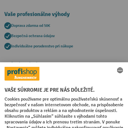
Vaše profesionálne výhody
Doprava zdarma od 50€
Bezpečná ochrana údajov
Individuálne poradenstvo pri nákupe
Spôsoby platby
Creditcard (Master)
Creditcard (Visa)
PayPal
Faktúra
Predplatba
Sociálne siete
Facebook
YouTube
LinkedIn