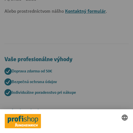
Kontaktný formulár
Alebo prostredníctvom nášho
.
Vaše profesionálne výhody
Doprava zdarma od 50€
Bezpečná ochrana údajov
Individuálne poradenstvo pri nákupe
Spôsoby platby
Creditcard (Master)
Creditcard (Visa)
PayPal