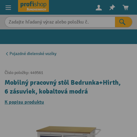
in content
Pojazdné dielenské vozíky
Číslo položky:
449561
Mobilný pracovný stôl Bedrunka+Hirth,
6 zásuviek, kobaltová modrá
K popisu produktu