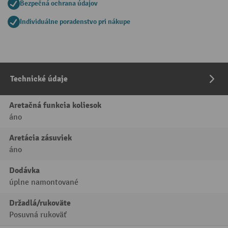
Bezpečná ochrana údajov
Individuálne poradenstvo pri nákupe
Technické údaje
Aretačná funkcia koliesok
áno
Aretácia zásuviek
áno
Dodávka
úplne namontované
Držadlá/rukoväte
Posuvná rukoväť