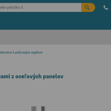
ušenstvo k policovým regálom
icami z oceľových panelov