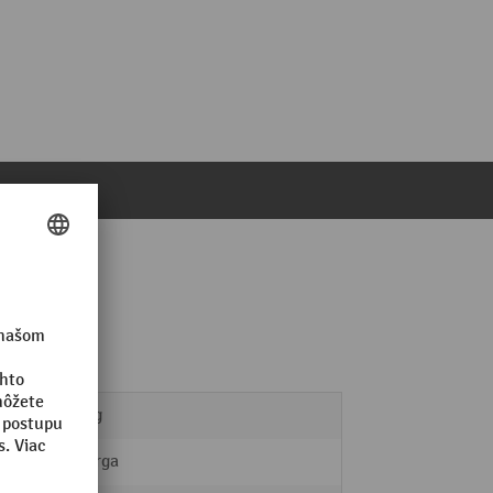
0,34 kg
ManOrga