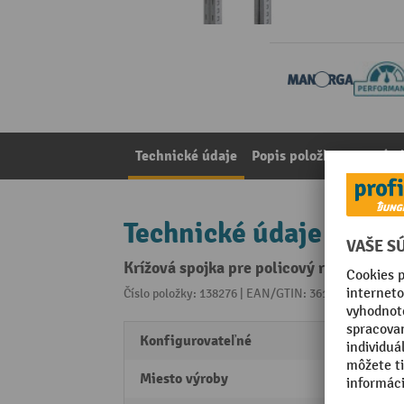
Technické údaje
Popis položky
Poznámk
Technické údaje
Krížová spojka pre policový regál s pol
Číslo položky: 138276 | EAN/GTIN: 3612970549884
Z 
Konfigurovateľné
áno
Miesto výroby
Made 