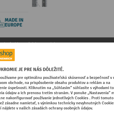
y k výrobku
Súvisiace produkty
icami z oceľových panelov
kategórie:
Príslušenstvo k policovým regálom
Vlastná hmotnosť
in Europe
Značka