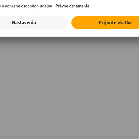
rmance
Šírka