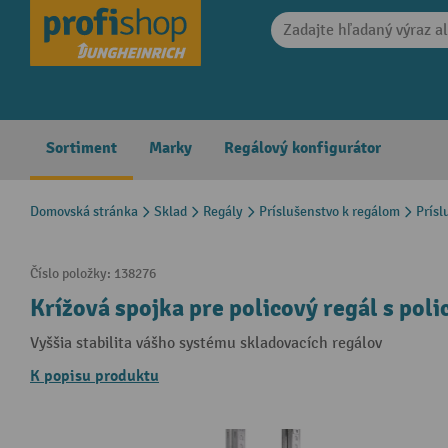
search
Skip to main navigation
Sortiment
Marky
Regálový konfigurátor
Domovská stránka
Sklad
Regály
Príslušenstvo k regálom
Prísl
Číslo položky:
138276
Krížová spojka pre policový regál s pol
Vyššia stabilita vášho systému skladovacích regálov
K popisu produktu