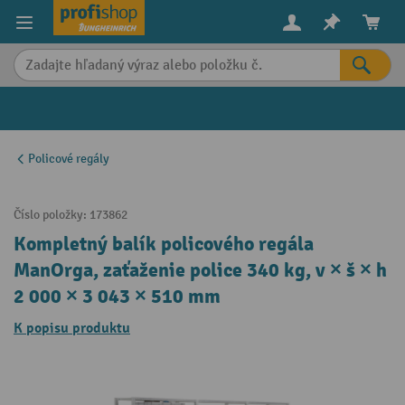
in content
Policové regály
Číslo položky:
173862
Kompletný balík policového regála
ManOrga, zaťaženie police 340 kg, v × š × h
2 000 × 3 043 × 510 mm
K popisu produktu