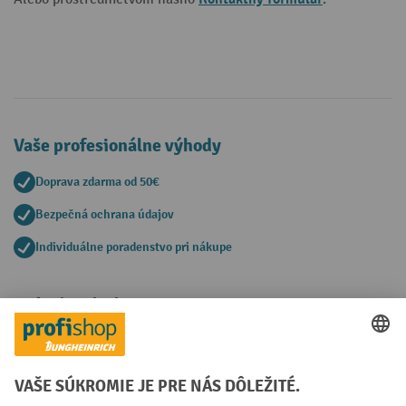
Vaše profesionálne výhody
Doprava zdarma od 50€
Bezpečná ochrana údajov
Individuálne poradenstvo pri nákupe
Spôsoby platby
Creditcard (Master)
Creditcard (Visa)
PayPal
Faktúra
Predplatba