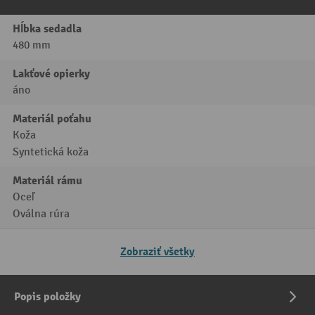
Hĺbka sedadla
480 mm
Lakťové opierky
áno
Materiál poťahu
Koža
Syntetická koža
Materiál rámu
Oceľ
Oválna rúra
Zobraziť všetky
Popis položky