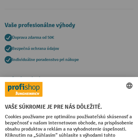
Vaše profesionálne výhody
Doprava zdarma od 50€
Bezpečná ochrana údajov
Individuálne poradenstvo pri nákupe
Spôsoby platby
Creditcard (Master)
Creditcard (Visa)
PayPal
Faktúra
Predplatba
Sociálne siete