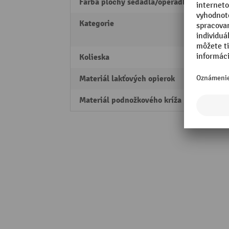
Farba plochy sedadla/operadla
modr
Kategorie
Kancel
oporo
Kolieska
kolie
Materiál lakťových opierok
Plast
Materiál podnožkového kríža
Oceľ