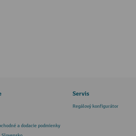
e
Servis
Regálový konfigurátor
bchodné a dodacie podmienky
 Slovensko