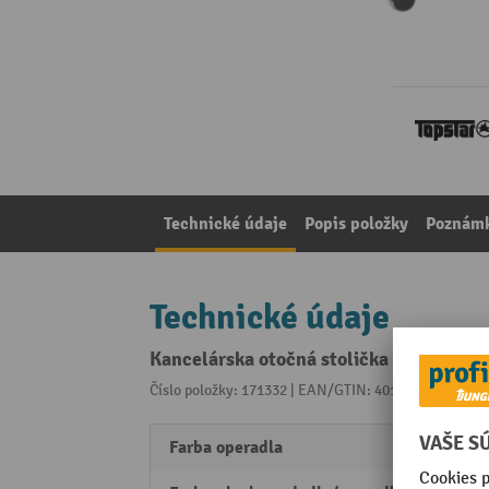
Technické údaje
Popis položky
Poznámk
Technické údaje
Kancelárska otočná stolička Topstar® S
Číslo položky: 171332 | EAN/GTIN: 4014296487335
Z 
Farba operadla
modr