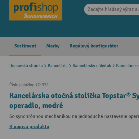
search
Skip to main navigation
Sortiment
Marky
Regálový konfigurátor
Domovská stránka
Kancelária
Kancelársky nábytok
Kancelárske 
Číslo položky:
171332
Kancelárska otočná stolička Topstar® Sy
operadlo, modré
So synchrónnou mechanikou na jednoduché nastavenie opera
K popisu produktu