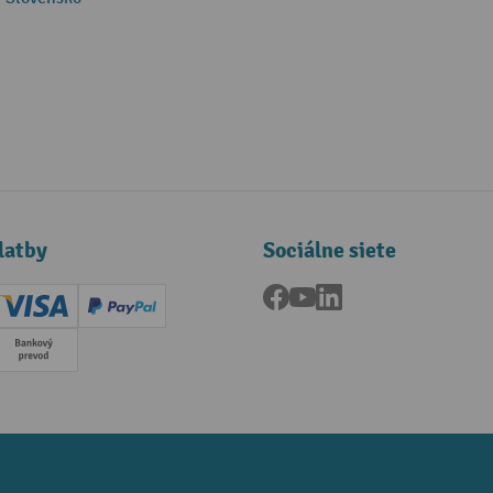
latby
Sociálne siete
Facebook
YouTube
LinkedIn
ard (Master)
Creditcard (Visa)
PayPal
a
Predplatba