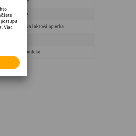
plynulé
Štartér
Kruhová lakťová opierka
pevná
ergonomická