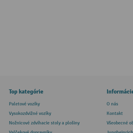
Top kategórie
Informáci
Paletové vozíky
O nás
Vysokozdvižné vozíky
Kontakt
Nožnicové zdvíhacie stoly a plošiny
Všeobecné o
Valčekové dopravníky
Jungheinrich