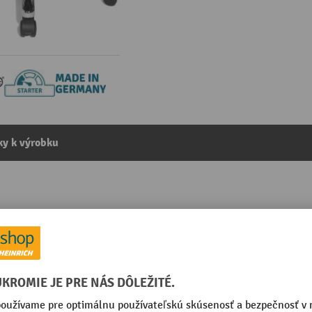
y k výrobku
yncro-Steel II, čalúnené operadlo, modré
kategórie:
Kancelárske stoličky s bedrovou oporou
á
Prestavenie sklonu sedadla