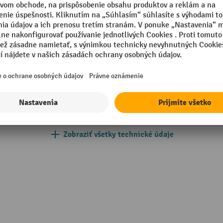
á
Prestaviteľná výška sedadla
árska otočná stolička s
Segmentu
u chrbtice
Tvar lakťovej opierky
ska na mäkkú podlahu
Typ lakťovej opierky
Vlastnosť operadla
Zobraziť všetky technické údaje