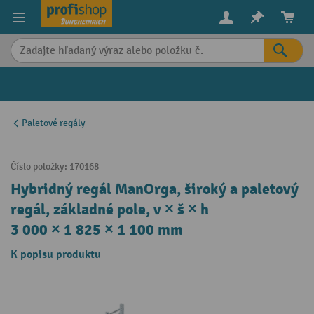
in content
Paletové regály
Číslo položky:
170168
Hybridný regál ManOrga, široký a paletový
regál, základné pole, v × š × h
3 000 × 1 825 × 1 100 mm
K popisu produktu