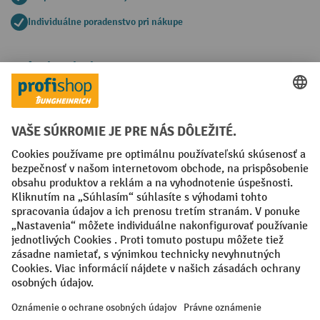
Individuálne poradenstvo pri nákupe
Spôsoby platby
Creditcard (Master)
Creditcard (Visa)
PayPal
Faktúra
Predplatba
Sociálne siete
Facebook
YouTube
LinkedIn
Nastavenia ochrany osobných údajov
All prices excl. VAT plus
shipping costs
and possible delivery charges,