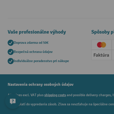
Vaše profesionálne výhody
Spôsoby p
Doprava zdarma od 50€
Creditc
Bezpečná ochrana údajov
Faktúr
Individuálne poradenstvo pri nákupe
Nastavenia ochrany osobných údajov
All prices excl. VAT plus
shipping costs
and possible delivery charges, i
¹ Zľava platí do vypredania zásob. Zľava sa nevzťahuje na špeciálne c