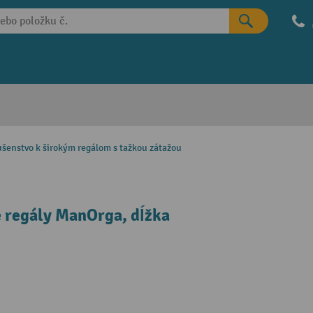
ušenstvo k širokým regálom s tažkou zátažou
é regály ManOrga, dĺžka