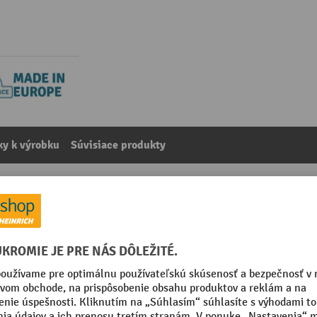
y k výrobku
Súvisiace produkty
vé regály ManOrga, dĺžka 1 110 mm
kategórie:
Príslušenstvo k širokým regálom s tažkou zátažou
004 pravá oranžová
Segmentu