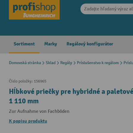
search
Skip to main navigation
Sortiment
Marky
Regálový konfigurátor
Domovská stránka
Sklad
Regály
Príslušenstvo k regálom
Prísl
Číslo položky:
156965
Hĺbkové priečky pre hybridné a paletov
1 110 mm
Zur Aufnahme von Fachböden
K popisu produktu