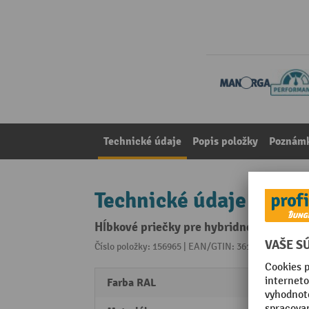
Technické údaje
Popis položky
Poznámk
Technické údaje
Hĺbkové priečky pre hybridné a paleto
Číslo položky: 156965 | EAN/GTIN: 3612971142596
Z 
Farba RAL
RAL 2