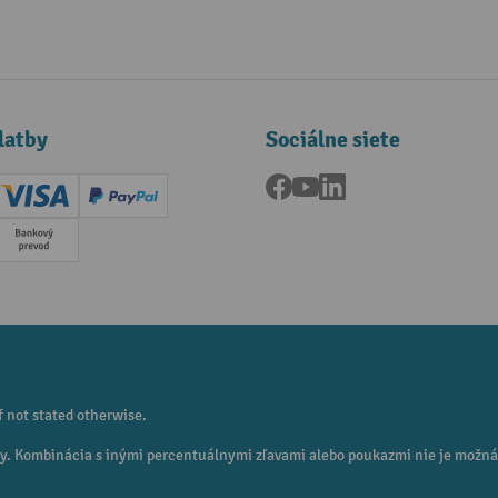
latby
Sociálne siete
Facebook
YouTube
LinkedIn
ard (Master)
Creditcard (Visa)
PayPal
a
Predplatba
f not stated otherwise.
eny. Kombinácia s inými percentuálnymi zľavami alebo poukazmi nie je možná