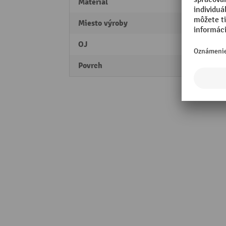
Materiál
Oceľ
Miesto výroby
Made 
OJ
2 Stk
Povrch
pozin