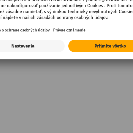
Technické vlastnosti
in Europe
Vlastná hmotnosť
kovaná
Výška
Značka