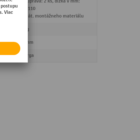
Súprava: 2 ks, dĺžka v mm:
1 110
vrát. montážneho materiálu
74,6 kg
1100 mm
ManOrga