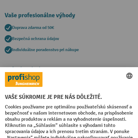
Vaše profesionálne výhody
Doprava zdarma od 50€
Bezpečná ochrana údajov
Individuálne poradenstvo pri nákupe
Spôsoby platby
Creditcard (Master)
Creditcard (Visa)
PayPal
Faktúra
Predplatba
Sociálne siete
Facebook
YouTube
LinkedIn