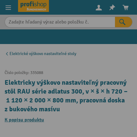
in content
Elektrické výškovo nastaviteľné stoly
Číslo položky:
335088
Elektricky výškovo nastaviteľný pracovný
stôl RAU série adlatus 300, v × š × h 720 –
1 120 × 2 000 × 800 mm, pracovná doska
z bukového masívu
K popisu produktu