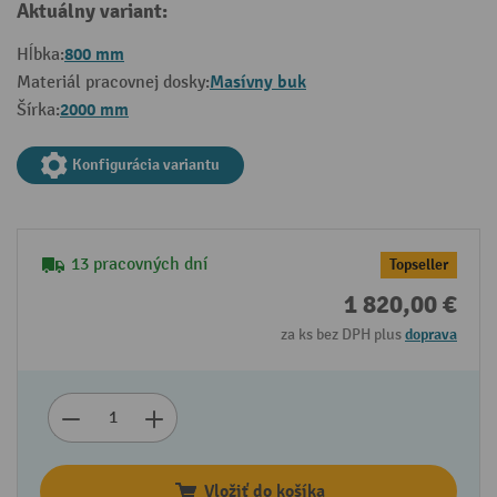
Aktuálny variant:
800 mm
Hĺbka:
Masívny buk
Materiál pracovnej dosky:
2000 mm
Šírka:
Konfigurácia variantu
13 pracovných dní
Topseller
1 820,00 €
za ks bez DPH plus
doprava
Vložiť do košíka