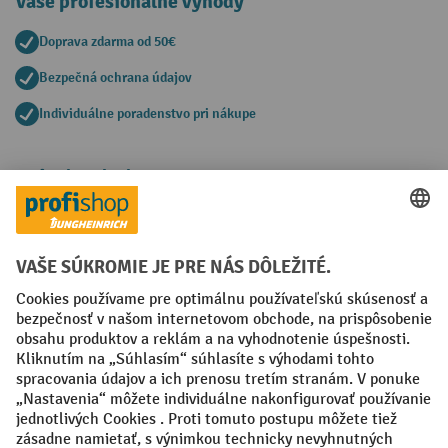
Vaše profesionálne výhody
Doprava zdarma od 50€
Bezpečná ochrana údajov
Individuálne poradenstvo pri nákupe
Spôsoby platby
Creditcard (Master)
Creditcard (Visa)
PayPal
Faktúra
Predplatba
Sociálne siete
Facebook
YouTube
LinkedIn