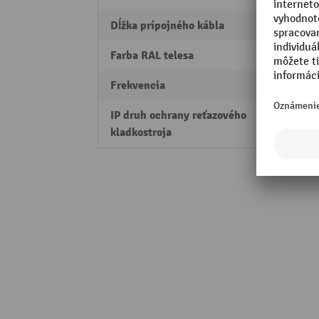
Dĺžka prípojného kábla
5 m
Farba RAL telesa
RAL 5
Frekvencia
50 Hz
IP druh ochrany reťazového
IP 44
kladkostroja