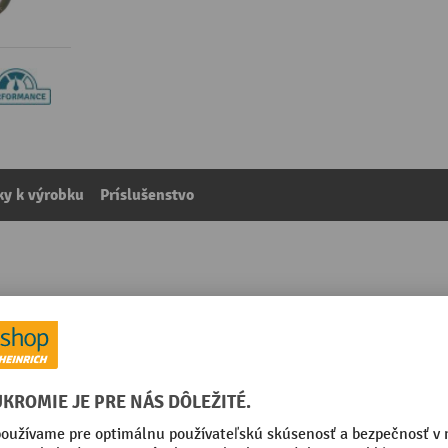
y k výrobku
Príslušenstvo
snosť 300 kg
kategórie:
Elektrické lanové navijaky
Nosnosť
Rýchlosť lana, najvyššia pol