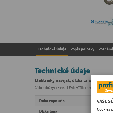
Technické údaje
Popis položky
Poznámk
Technické údaje
Elektrický navijak, dĺžka lana 24 m, no
Číslo položky: 131432 | EAN/GTIN: 4250450418030
Z 
Doba zapnutia
25 %
Dĺžka lana
24 m