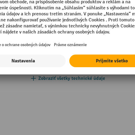
Rýchlosť lana 1. Poloha
010 enciánová modrá
Segmentu
Vlastná hmotnosť
Značka
Zobraziť všetky technické údaje