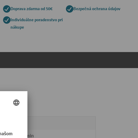
Doprava zdarma od 50€
Bezpečná ochrana údajov
Individuálne poradenstvo pri
nákupe
300 kg
oha
13 m/min