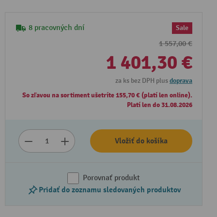
8 pracovných dní
Sale
1 557,00 €
1 401,30 €
za ks bez DPH plus
doprava
So zľavou na sortiment ušetríte 155,70 € (platí len online).
Platí len do 31.08.2026
Vložiť do košíka
Porovnať produkt
Pridať do zoznamu sledovaných produktov