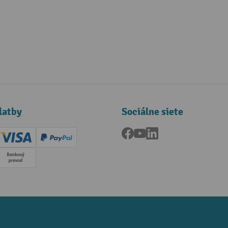
latby
Sociálne siete
Facebook
YouTube
LinkedIn
ard (Master)
Creditcard (Visa)
PayPal
a
Predplatba