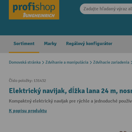
search
Skip to main navigation
Sortiment
Marky
Regálový konfigurátor
Domovská stránka
Zdvíhanie a manipulácia
Zdvíhacie zariadenia
Číslo položky:
131432
Elektrický navijak, dĺžka lana 24 m, no
Kompaktný elektrický navijak pre rýchle a jednoduché použív
K popisu produktu