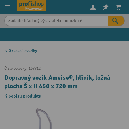
in content
Skladacie vozíky
Číslo položky:
167712
Dopravný vozík Ameise®, hliník, ložná
plocha Š x H 450 x 720 mm
K popisu produktu