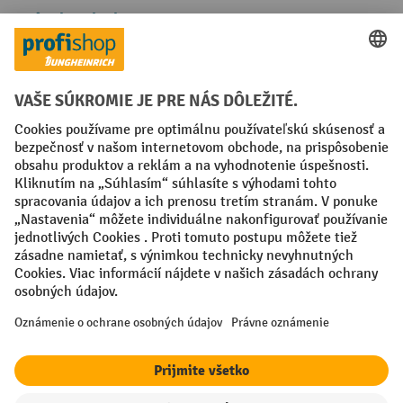
Spôsoby platby
Creditcard (Master)
Creditcard (Visa)
PayPal
Faktúra
Predplatba
Sociálne siete
Facebook
YouTube
LinkedIn
Nastavenia ochrany osobných údajov
All prices excl. VAT plus
shipping costs
and possible delivery charges,
if not stated otherwise.
¹ Zľava platí do vypredania zásob. Zľava sa nevzťahuje na špeciálne
ceny. Kombinácia s inými percentuálnymi zľavami alebo poukazmi nie