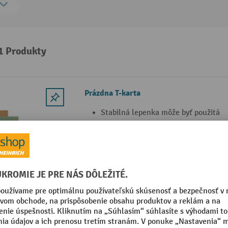
 1 Produkty
Prázdna T-karta
Stabilná lepenka môže byť použitá
na oboch stranách
100 ks/balenie
12 Varianty