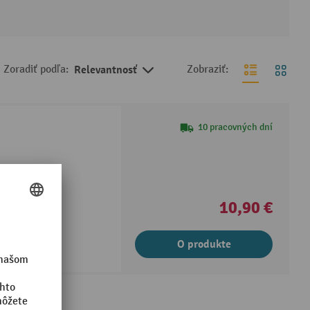
Zoradiť podľa:
Relevantnosť
Zobraziť:
10 pracovných dní
10,90 €
O produkte