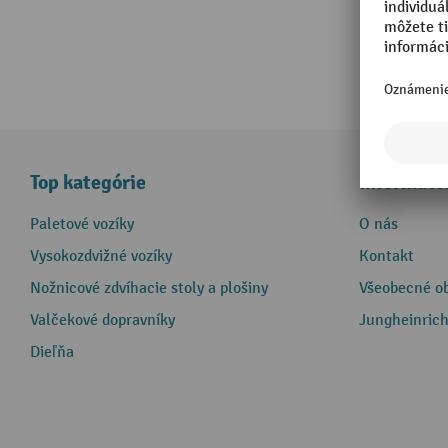
Top kategórie
Informáci
Paletové vozíky
O nás
Vysokozdvižné vozíky
Kontakt
Nožnicové zdvíhacie stoly a plošiny
Všeobecné o
Valčekové dopravníky
Jungheinrich
Dieľňa