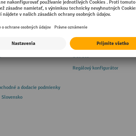
e
Servis
Regálový konfigurátor
bchodné a dodacie podmienky
 Slovensko