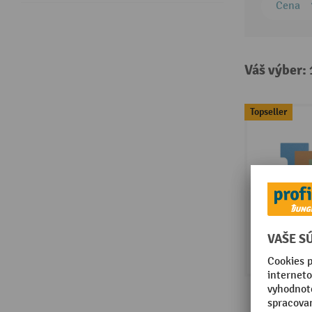
Cena
Váš výber:
Topseller