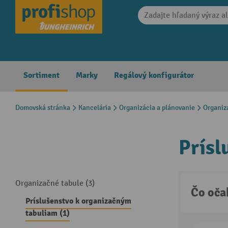
search
Skip to main navigation
Sortiment
Marky
Regálový konfigurátor
Domovská stránka
Kancelária
Organizácia a plánovanie
Organiz
Prísl
Organizačné tabule (3)
Čo oča
Príslušenstvo k organizačným
tabuliam (1)