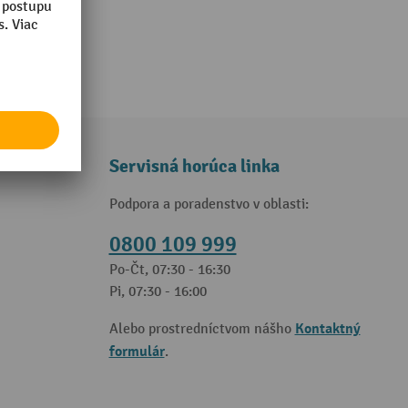
Servisná horúca linka
Podpora a poradenstvo v oblasti:
0800 109 999
Po-Čt, 07:30 - 16:30
Pi, 07:30 - 16:00
Kontaktný
Alebo prostredníctvom nášho
formulár
.