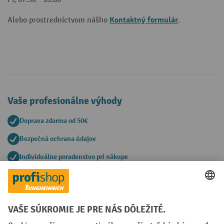
Kontaktný formulár
Alebo prostredníctvom nášho
.
Vaše profesionálne výhody
Doprava zdarma od 50€
Bezpečná ochrana údajov
Individuálne poradenstvo pri nákupe
Spôsoby platby
Creditcard (Master)
Creditcard (Visa)
PayPal