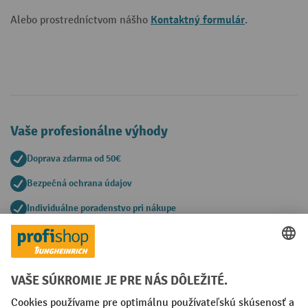
Kontaktný formulár
Alebo prostredníctvom nášho
.
Vaše profesionálne výhody
Doprava zdarma od 50€
Bezpečná ochrana údajov
Individuálne poradenstvo pri nákupe
Spôsoby platby
Creditcard (Master)
Creditcard (Visa)
PayPal