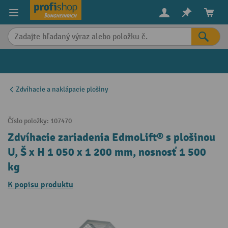
in content
Zdvíhacie a naklápacie plošiny
Číslo položky:
107470
Zdvíhacie zariadenia EdmoLift® s plošinou
U, Š x H 1 050 x 1 200 mm, nosnosť 1 500
kg
K popisu produktu