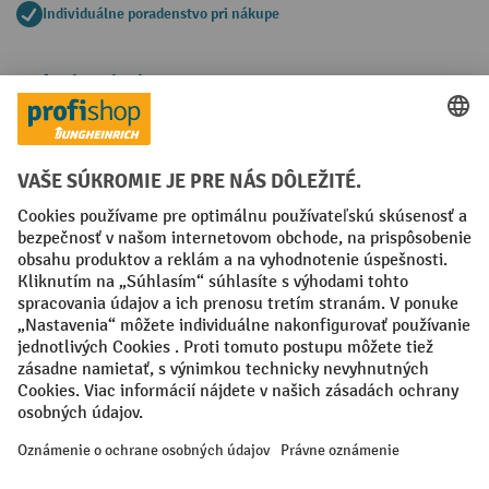
Individuálne poradenstvo pri nákupe
Spôsoby platby
Creditcard (Master)
Creditcard (Visa)
PayPal
Faktúra
Predplatba
Sociálne siete
Facebook
YouTube
LinkedIn
Nastavenia ochrany osobných údajov
All prices excl. VAT plus
shipping costs
and possible delivery charges,
if not stated otherwise.