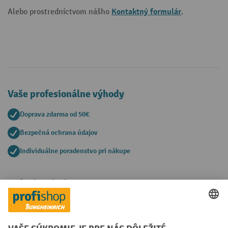
Kontaktný formulár
Alebo prostredníctvom nášho
.
Vaše profesionálne výhody
Doprava zdarma od 50€
Bezpečná ochrana údajov
Individuálne poradenstvo pri nákupe
Spôsoby platby
Creditcard (Master)
Creditcard (Visa)
PayPal