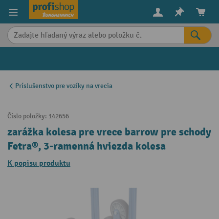
in content
Príslušenstvo pre vozíky na vrecia
Číslo položky:
142656
zarážka kolesa pre vrece barrow pre schody
Fetra®, 3-ramenná hviezda kolesa
K popisu produktu