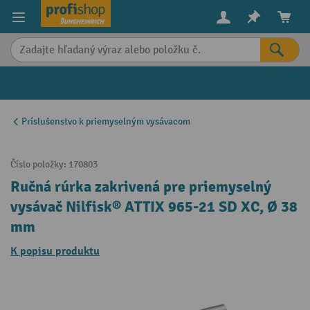
in content
Príslušenstvo k priemyselným vysávacom
Číslo položky:
170803
Ručná rúrka zakrivená pre priemyselný
vysávač Nilfisk® ATTIX 965-21 SD XC, Ø 38
mm
K popisu produktu