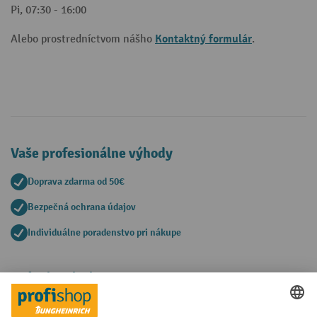
Pi, 07:30 - 16:00
Kontaktný formulár
Alebo prostredníctvom nášho
.
Vaše profesionálne výhody
Doprava zdarma od 50€
Bezpečná ochrana údajov
Individuálne poradenstvo pri nákupe
Spôsoby platby