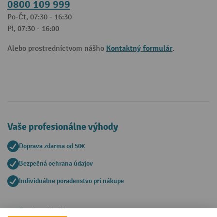
0800 109 999
Po-Čt, 07:30 - 16:30
Pi, 07:30 - 16:00
Kontaktný formulár
Alebo prostredníctvom nášho
.
Vaše profesionálne výhody
Doprava zdarma od 50€
Bezpečná ochrana údajov
Individuálne poradenstvo pri nákupe
Spôsoby platby