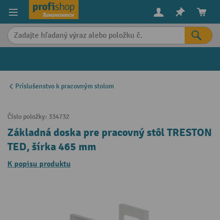
in content
Príslušenstvo k pracovným stolom
Číslo položky:
334732
Základná doska pre pracovný stôl TRESTON
TED, šírka 465 mm
K popisu produktu