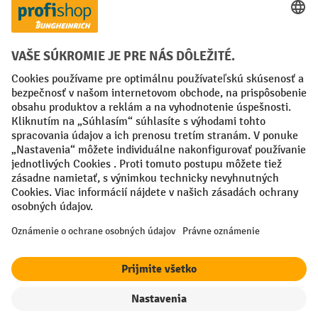
Creditcard (Master)
Creditcard (Visa)
PayPal
Faktúra
Predplatba
Sociálne siete
Facebook
YouTube
LinkedIn
Nastavenia ochrany osobných údajov
All prices excl. VAT plus
shipping costs
and possible delivery charges,
if not stated otherwise.
¹ Zľava platí do vypredania zásob. Zľava sa nevzťahuje na špeciálne
ceny. Kombinácia s inými percentuálnymi zľavami alebo poukazmi nie
je možná.