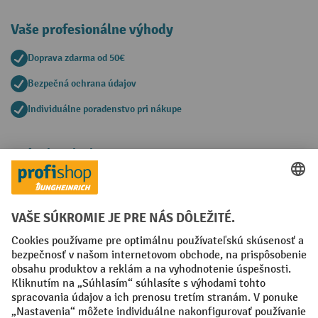
Vaše profesionálne výhody
Doprava zdarma od 50€
Bezpečná ochrana údajov
Individuálne poradenstvo pri nákupe
Spôsoby platby
Creditcard (Master)
Creditcard (Visa)
PayPal
Faktúra
Predplatba
Sociálne siete
Facebook
YouTube
LinkedIn