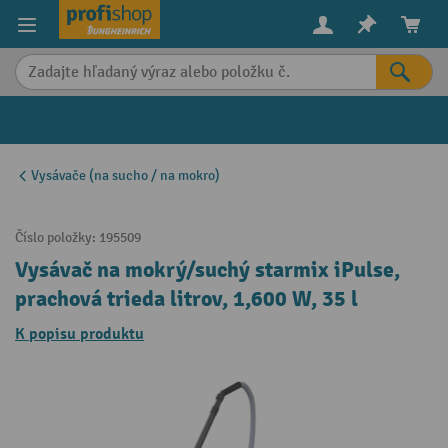
in content
Vysávače (na sucho / na mokro)
Číslo položky:
195509
Vysávač na mokrý/suchý starmix iPulse,
prachová trieda litrov, 1,600 W, 35 l
K popisu produktu