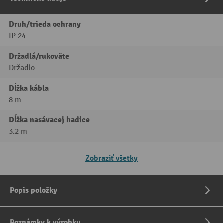
Druh/trieda ochrany
IP 24
Držadlá/rukoväte
Držadlo
Dĺžka kábla
8 m
Dĺžka nasávacej hadice
3.2 m
Zobraziť všetky
Popis položky
Poznámky k výrobku