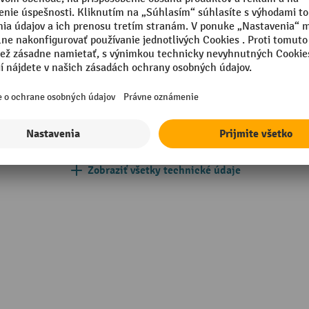
vacie brzdy
Povrch rámu
ežne namontované
Počet poschodí
né držadlo
Počet vodiacich koliesok
 mm
Priemer vodiaceho kolieska
mm
Segmentu
Zobraziť všetky technické údaje