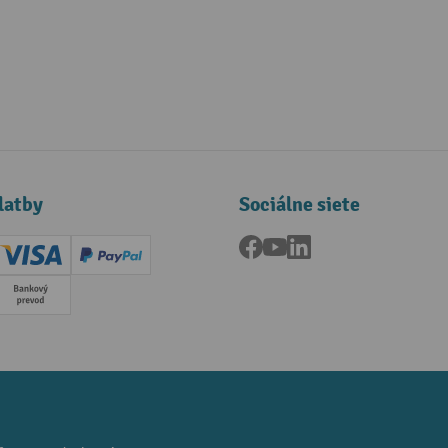
latby
Sociálne siete
Facebook
YouTube
LinkedIn
ard (Master)
Creditcard (Visa)
PayPal
a
Predplatba