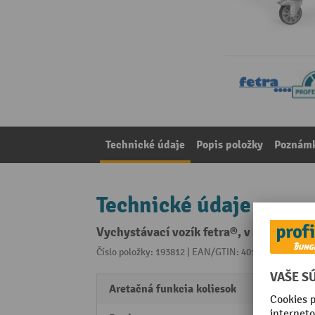
Technické údaje
Popis položky
Poznámk
Technické údaje
Vychystávací vozík fetra®, v × š × h 1 
Číslo položky: 193812 | EAN/GTIN: 4017976282015
Z 
Aretačná funkcia koliesok
2 vodi