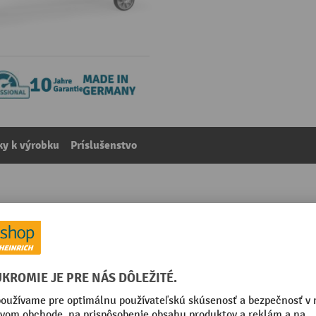
y k výrobku
Príslušenstvo
625 × 690 × 1 091 mm, nosnosť 300 kg
kategórie:
Pristavovacie vozíky
ace kolieska s aretáciami
Povrch držadiel/rukovätí