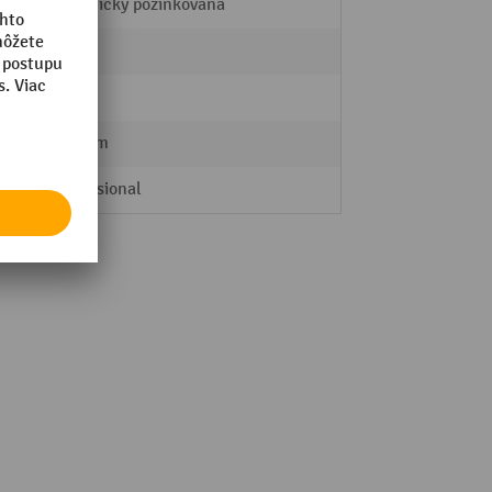
galvanicky pozinkovaná
0
4 Stk.
125 mm
Professional