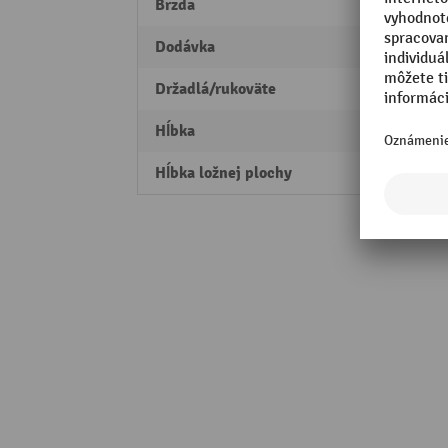
Brzda
Parko
Dodávka
predb
Držadlá/rukoväte
Posuv
Hĺbka
1091
Hĺbka ložnej plochy
850 