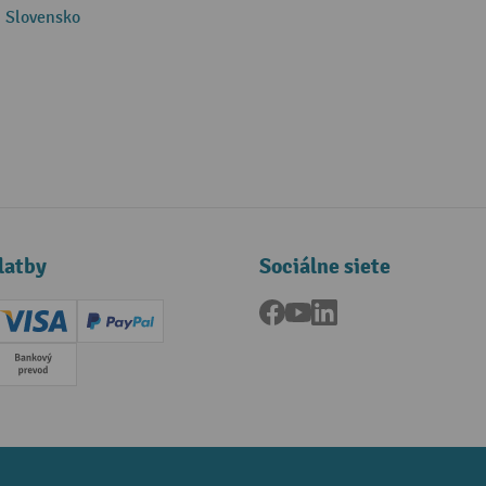
 Slovensko
latby
Sociálne siete
Facebook
YouTube
LinkedIn
ard (Master)
Creditcard (Visa)
PayPal
a
Predplatba