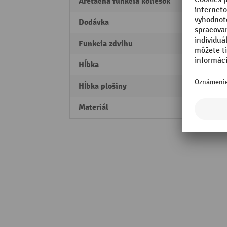
Aretačná funkcia koliesok
1 vodi
Dodávka
čiast
Funkcia zdvihu
hydra
Hĺbka
854 
Hĺbka plošiny
700 
Materiál
Ušľach