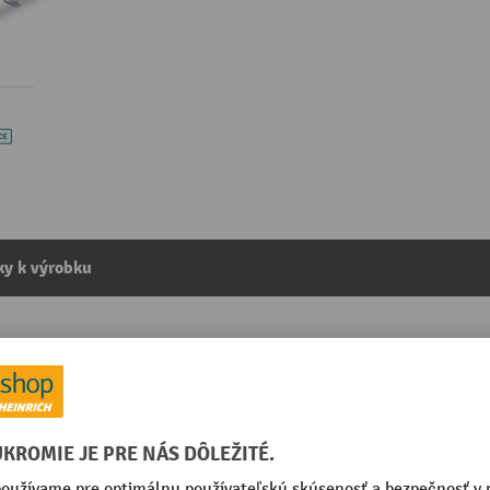
y k výrobku
nehrdzavejúcej ocele, nosnosť 150 kg, à 700 × 450 mm
kategórie:
Nerezové nožnicové zdvíhacie stolové vozíky