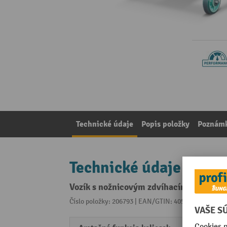
Technické údaje
Popis položky
Poznámk
Technické údaje
Vozík s nožnicovým zdvíhacím stolom z 
Číslo položky: 206793 | EAN/GTIN: 4055091209654
Z 