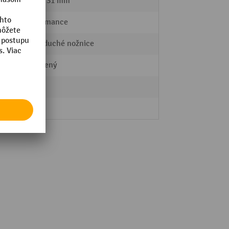
213 - 731 mm
Performance
Jednoduché nožnice
zatvorený
pevný
33 kg