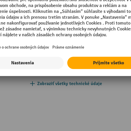
ace koliesko so zaisťovačom
Rozsah zdvihu
očne predmontované
Segmentu
ulická
Typ nožníc
mm
Typ plošiny
mm
Typ posuvného držadla
tilá oceľ
Vlastná hmotnosť
Zobraziť všetky technické údaje