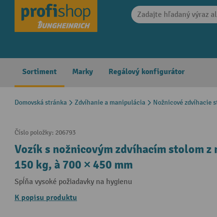
search
Skip to main navigation
Sortiment
Marky
Regálový konfigurátor
Domovská stránka
Zdvíhanie a manipulácia
Nožnicové zdvíhacie st
Číslo položky:
206793
Vozík s nožnicovým zdvíhacím stolom z 
150 kg, à 700 × 450 mm
Spĺňa vysoké požiadavky na hygienu
K popisu produktu