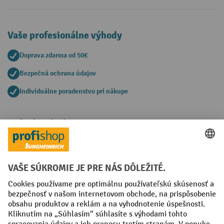
Vaše profesionálne výhody
Doprava zdarma od 50€
Bezpečná ochrana údajov
Individuálne poradenstvo pri nákupe
Spôsoby platby
Creditcard (Master)
Creditcard (Visa)
PayPal
Faktúra
Predplatba
Sociálne siete
Facebook
YouTube
LinkedIn