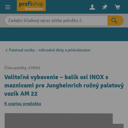
in content
Paletové vozíky – náhradné diely a príslušenstvo
Číslo položky:
179261
Voliteľné vybavenie – balík osí INOX s
maznicami pre Jungheinrich ručný paletový
vozík AM 22
K popisu produktu