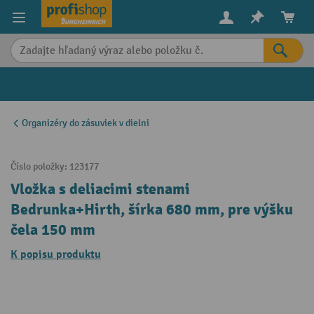
in content
Organizéry do zásuviek v dielni
Číslo položky:
123177
Vložka s deliacimi stenami
Bedrunka+Hirth, šírka 680 mm, pre výšku
čela 150 mm
K popisu produktu