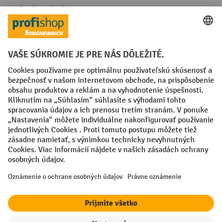
Spôsoby platby
Creditcard (Master)
Creditcard (Visa)
PayPal
Faktúra
Predplatba
Sociálne siete
Facebook
YouTube
LinkedIn
Nastavenia ochrany osobných údajov
All prices excl. VAT plus
shipping costs
and possible delivery charges,
if not stated otherwise.
¹ Zľava platí do vypredania zásob. Zľava sa nevzťahuje na špeciálne
ceny. Kombinácia s inými percentuálnymi zľavami alebo poukazmi nie