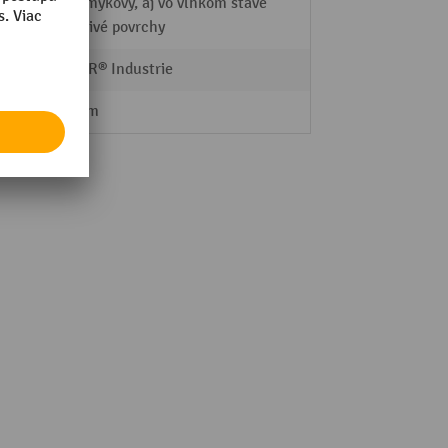
Protišmykový, aj vo vlhkom stave
na citlivé povrchy
VETTER® Industrie
100 mm