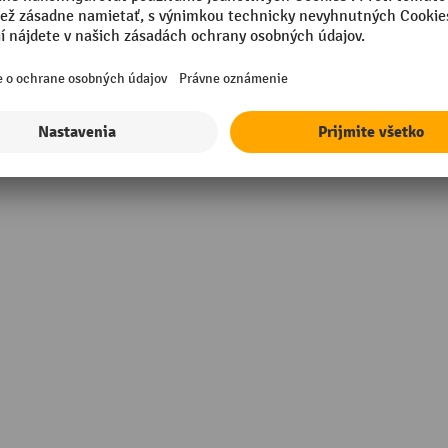
m
Vlastnosti
in Germany
Značka
retán
Šírka nasadzovacej drážky
sional