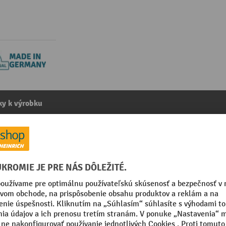
y k výrobku
lice šírka 80 mm, dlhá 1,000 mm
kategórie:
Prídavné zariadenia pre vysokozdvižné vozíky
 mm
Vhodný pre šírku vidlíc