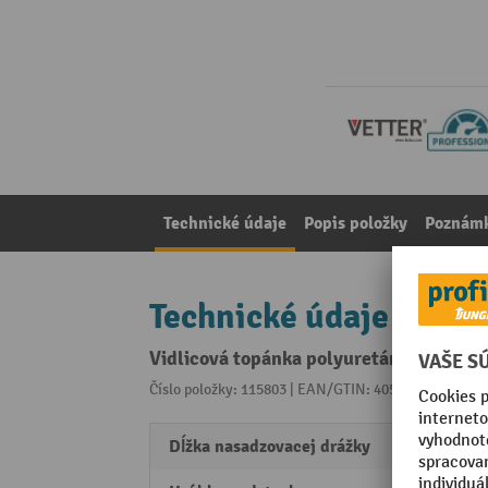
Technické údaje
Popis položky
Poznámk
Technické údaje
Vidlicová topánka polyuretánová na vid
Číslo položky: 115803 | EAN/GTIN: 4055531000070
Z 
Dĺžka nasadzovacej drážky
1000