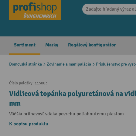
search
Skip to main navigation
Sortiment
Marky
Regálový konfigurátor
Domovská stránka
Zdvíhanie a manipulácia
Príslušenstvo pre vys
Číslo položky:
115803
Vidlicová topánka polyuretánová na vidl
mm
Väčšia priľnavosť vďaka povrchu potiahnutému plastom
K popisu produktu