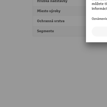
Hrúbka nadstavby
10 m
Miesto výroby
Made 
Ochranná vrstva
Polyu
Segmentu
Profes