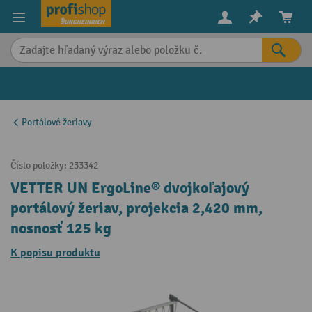
in content
Portálové žeriavy
Číslo položky:
233342
VETTER UN ErgoLine® dvojkoľajový
portálový žeriav, projekcia 2,420 mm,
nosnosť 125 kg
K popisu produktu