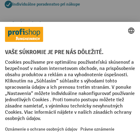
Individuálne poradenstvo pri nákupe
Spôsoby platby
Creditcard (Master)
Creditcard (Visa)
PayPal
Faktúra
Predplatba
Sociálne siete
Facebook
YouTube
LinkedIn
Nastavenia ochrany osobných údajov
All prices excl. VAT plus
shipping costs
and possible delivery charges,
if not stated otherwise.