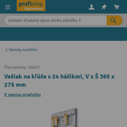
in content
Skrinky na kľúče
Číslo položky:
100227
Vešiak na kľúče s 24 háčikmi, V x Š 365 x
275 mm
K popisu produktu