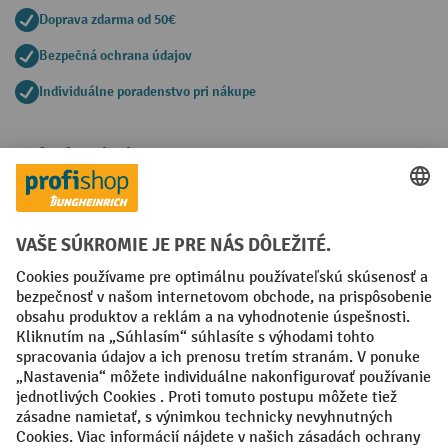
Doprava zdarma od 50€
Bezpečná ochrana údajov
Individuálne poradenstvo pri nákupe
Spôsoby platby
Creditcard (Master)
Creditcard (Visa)
PayPal
Faktúra
Predplatba
Sociálne siete
Facebook
YouTube
LinkedIn