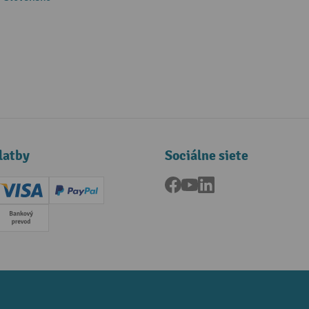
latby
Sociálne siete
Facebook
YouTube
LinkedIn
ard (Master)
Creditcard (Visa)
PayPal
a
Predplatba