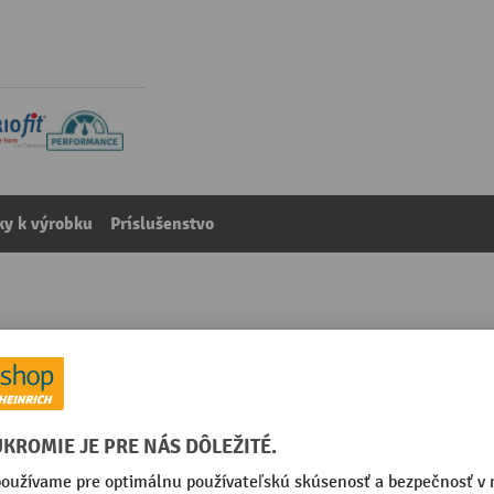
y k výrobku
Príslušenstvo
 x Š x H 1.430 x 1.350 x 790 mm
kategórie:
Regály na pneumatiky
010 enciánová modrá
Predmontovaný rám