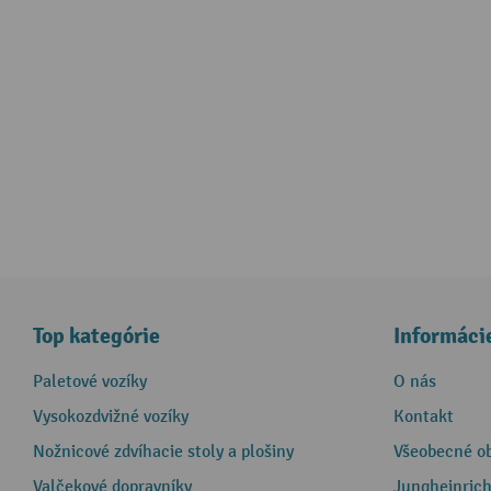
Top kategórie
Informáci
Paletové vozíky
O nás
Vysokozdvižné vozíky
Kontakt
Nožnicové zdvíhacie stoly a plošiny
Všeobecné o
Valčekové dopravníky
Jungheinrich