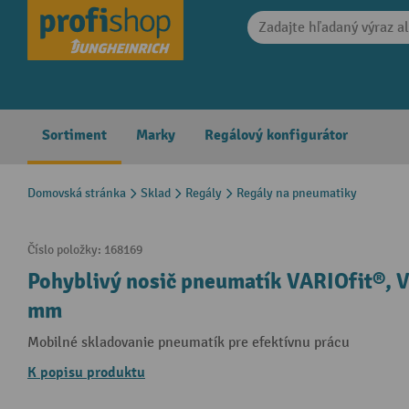
search
Skip to main navigation
Sortiment
Marky
Regálový konfigurátor
Domovská stránka
Sklad
Regály
Regály na pneumatiky
Číslo položky:
168169
Pohyblivý nosič pneumatík VARIOfit®, V 
mm
Mobilné skladovanie pneumatík pre efektívnu prácu
K popisu produktu