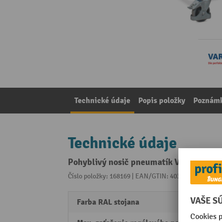
Technické údaje
Popis položky
Poznámk
Technické údaje
Pohyblivý nosič pneumatík VARIOfit®, V
Číslo položky: 168169 | EAN/GTIN: 4035694012455
Z 
Farba RAL stojana
RAL 5