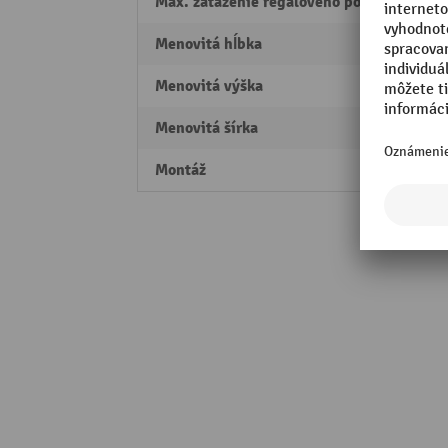
Max. zaťaženie regálového poľa
300 k
Menovitá hĺbka
780 
Menovitá výška
1430
Menovitá šírka
1225
Montáž
Skrut