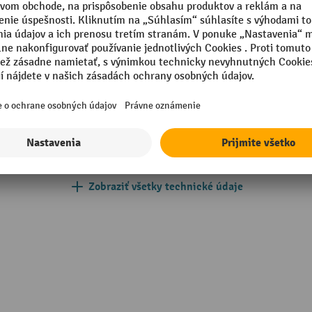
g
Segmentu
mm
Typ regálového poľa
 mm
Typ regálu
 mm
Typ riadkov
ková montáž
Vonkajšie rozmery základnéh
Zobraziť všetky technické údaje