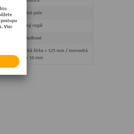
Performance
Základné pole
pojazdný regál
jednoriadkové
o poľa
Menovitá šírka + 125 mm / menovitá
hĺbka + 10 mm