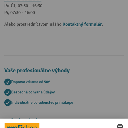
Po-Čt, 07:30 - 16:30
Pi, 07:30 - 16:00
Kontaktný formulár
Alebo prostredníctvom nášho
.
Vaše profesionálne výhody
Doprava zdarma od 50€
Bezpečná ochrana údajov
Individuálne poradenstvo pri nákupe
Spôsoby platby