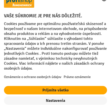
Creditcard (Master)
Creditcard (Visa)
PayPal
Faktúra
Predplatba
Sociálne siete
Facebook
YouTube
LinkedIn
Nastavenia ochrany osobných údajov
All prices excl. VAT plus
shipping costs
and possible delivery charges,
if not stated otherwise.
¹ Zľava platí do vypredania zásob. Zľava sa nevzťahuje na špeciálne
ceny. Kombinácia s inými percentuálnymi zľavami alebo poukazmi nie
je možná.