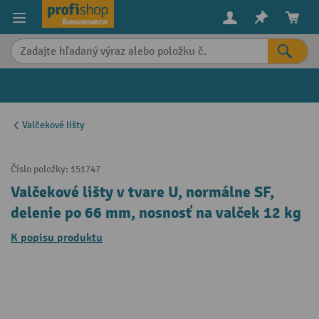
in content
Valčekové lišty
Číslo položky:
151747
Valčekové lišty v tvare U, normálne SF,
delenie po 66 mm, nosnosť na valček 12 kg
K popisu produktu