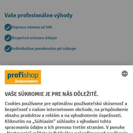
Vaše profesionálne výhody
Doprava zdarma od 50€
Bezpečná ochrana údajov
Individuálne poradenstvo pri nákupe
Spôsoby platby
Creditcard (Master)
Creditcard (Visa)
PayPal
Faktúra
Predplatba
Sociálne siete
Facebook
YouTube
LinkedIn