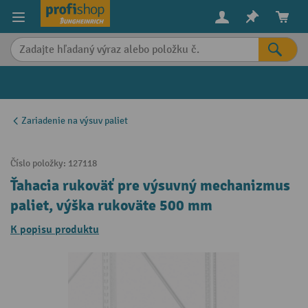
in content
Zariadenie na výsuv paliet
Číslo položky:
127118
Ťahacia rukoväť pre výsuvný mechanizmus
paliet, výška rukoväte 500 mm
K popisu produktu