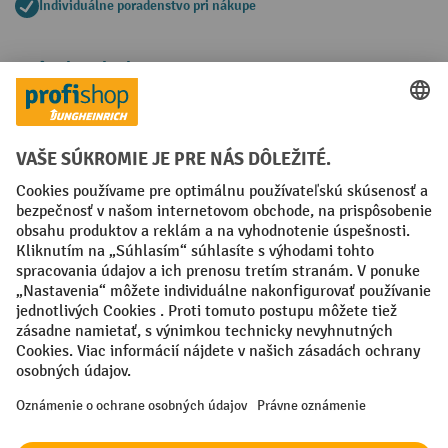
Individuálne poradenstvo pri nákupe
Spôsoby platby
Creditcard (Master)
Creditcard (Visa)
PayPal
Faktúra
Predplatba
Sociálne siete
Facebook
YouTube
LinkedIn
Nastavenia ochrany osobných údajov
All prices excl. VAT plus
shipping costs
and possible delivery charges,
if not stated otherwise.