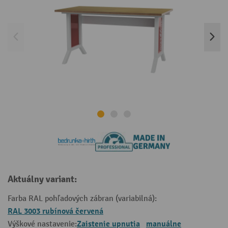
Aktuálny variant:
Farba RAL pohľadových zábran (variabilná):
RAL 3003 rubínová červená
Zaistenie upnutia
manuálne
Výškové nastavenie: