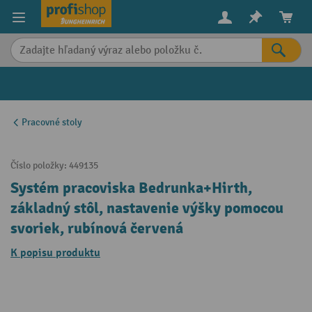
in content
Pracovné stoly
Číslo položky:
449135
Systém pracoviska Bedrunka+Hirth,
základný stôl, nastavenie výšky pomocou
svoriek, rubínová červená
K popisu produktu