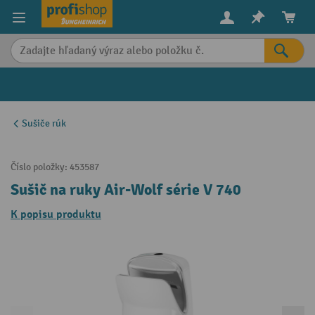
in content
Sušiče rúk
Číslo položky:
453587
Sušič na ruky Air-Wolf série V 740
K popisu produktu