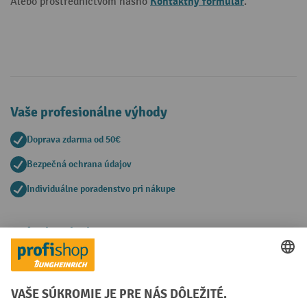
Kontaktný formulár
Alebo prostredníctvom nášho
.
Vaše profesionálne výhody
Doprava zdarma od 50€
Bezpečná ochrana údajov
Individuálne poradenstvo pri nákupe
Spôsoby platby
Creditcard (Master)
Creditcard (Visa)
PayPal
Faktúra
Predplatba