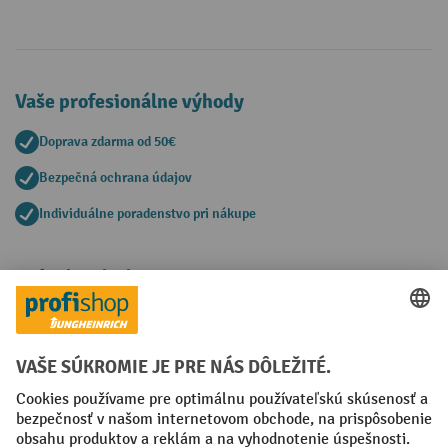
Vaše profesionálne výhody
Doprava zdarma od 50€
Bezpečná ochrana údajov
Individuálne poradenstvo pri nákupe
Spôsoby platby
Creditcard (Master)
Creditcard (Visa)
PayPal
Faktúra
Predplatba
Sociálne siete