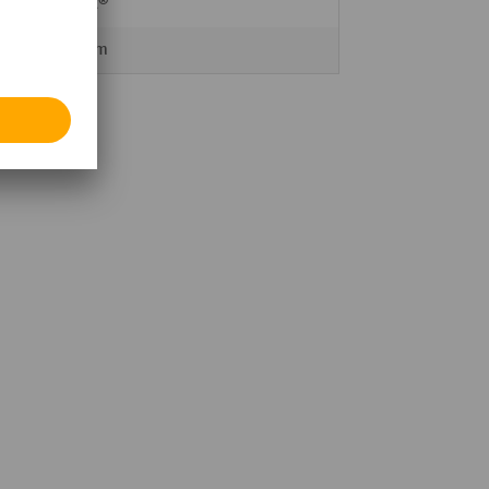
Nilfisk®
298 mm