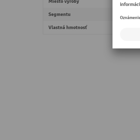
Miesto výroby
Made 
Segmentu
Profes
Vlastná hmotnosť
0,046 