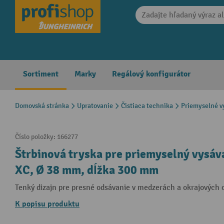
search
Skip to main navigation
Sortiment
Marky
Regálový konfigurátor
Domovská stránka
Upratovanie
Čistiaca technika
Priemyselné v
Číslo položky:
166277
Štrbinová tryska pre priemyselný vysáv
XC, Ø 38 mm, dĺžka 300 mm
Tenký dizajn pre presné odsávanie v medzerách a okrajových 
K popisu produktu