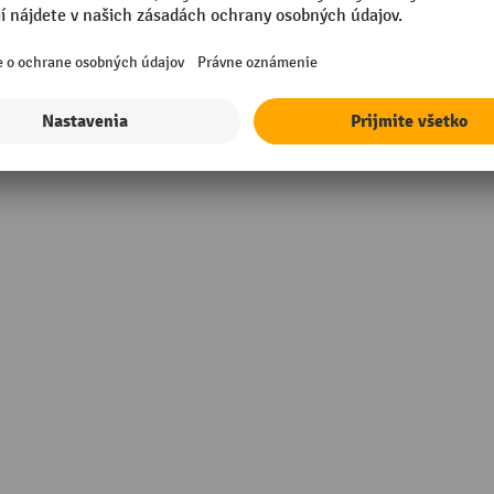
in Europe
Značka
sional
Šírka
kg