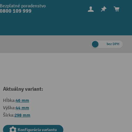
Bezplatné poradenstvo
0800 109 999
bez DPH
Aktuálny variant:
46 mm
Hĺbka:
44 mm
Výška:
298 mm
Šírka:
Konfigurácia variantu