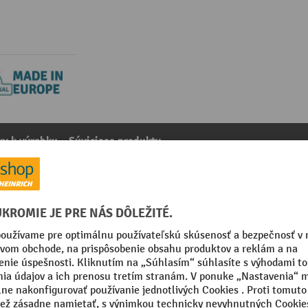
y k výrobku
Súvisiace produkty
vač Nilfisk® ATTIX 965-21 SD XC, Ø 38 mm, dĺžka 300 mm
kategórie:
Príslušenstvo k priemyselným vysávacom
m
Výška