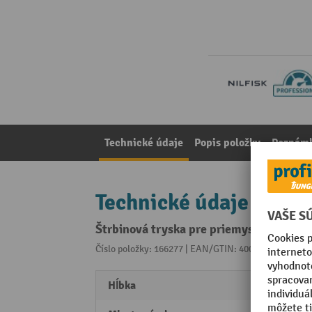
Technické údaje
Popis položky
Poznámk
Technické údaje
Štrbinová tryska pre priemyselný vysá
Číslo položky: 166277 | EAN/GTIN: 4005337129178
Z 
Hĺbka
46 m