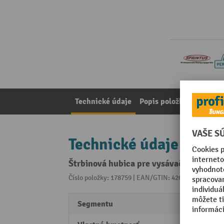
Technické údaje
Popis položky
Poznámk
Technické údaje
Štrbinová hubica pre vysávač na mokr
Číslo položky: 178759 | EAN/GTIN: 4260206871118
Z 
Segmentu
Perfo