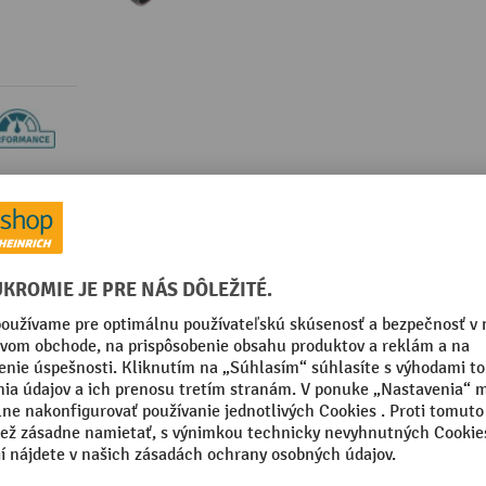
y k výrobku
Súvisiace produkty
é a suché vysávanie SPRiNTUS WATERKING, dĺžka 240 mm
kategórie:
Príslušenstvo k priemyselným vysávacom
rmance
Značka