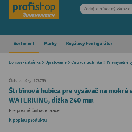
search
Skip to main navigation
Sortiment
Marky
Regálový konfigurátor
Domovská stránka
Upratovanie
Čistiaca technika
Priemyselné v
Číslo položky:
178759
Štrbinová hubica pre vysávač na mokré
WATERKING, dĺžka 240 mm
Pre presné čistiace práce
K popisu produktu