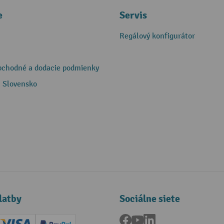
e
Servis
Regálový konfigurátor
bchodné a dodacie podmienky
 Slovensko
latby
Sociálne siete
Facebook
YouTube
LinkedIn